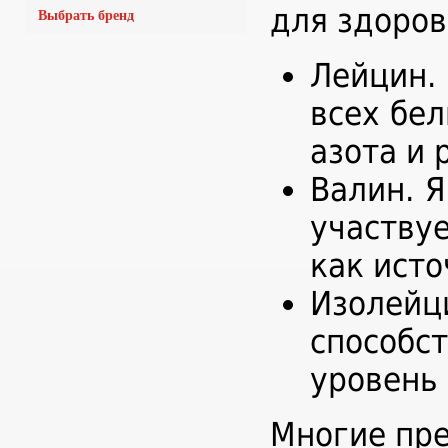
для здоров
Выбрать бренд
Лейцин.
всех бе
азота и 
Валин. 
участву
как исто
Изолейц
способс
уровень 
Многие пре