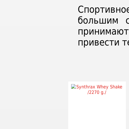
Спортивн
большим с
принимают
привести т