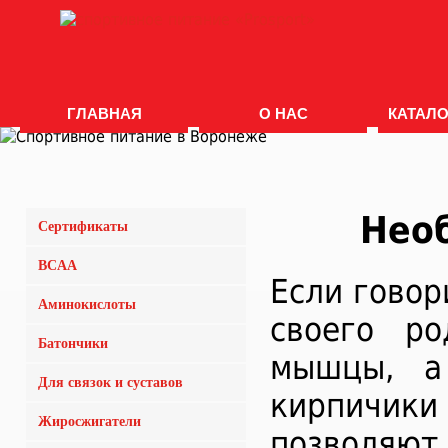
ГЛАВНАЯ
О НАС
КАТАЛО
Нео
Сертификаты
BCAA
Если говор
Аминокислоты
своего ро
Батончики
мышцы, а
Для связок и суставов
кирпичики
Жиросжигатели
позволяют 