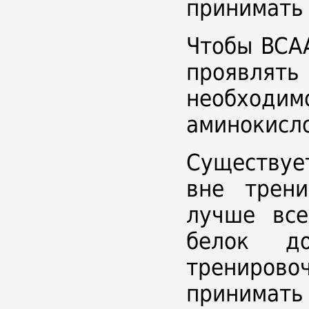
принимать 
Чтобы BCAA
проявлят
необходи
аминокисло
Существуе
вне трени
лучше все
белок до
тренирово
принимать 