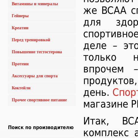
Витамины и минералы
же BCAA с
Гейнеры
для здор
Креатин
спортивно
Перед тренировкой
деле – эт
Повышение тестостерона
только н
Протеин
впрочем 
Аксессуары для спорта
продуктов
Коктейли
день.
Спор
Прочее спортивное питание
магазине P
Итак, BC
Поиск по производителю
комплекс 