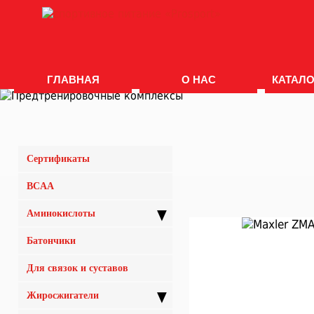
ГЛАВНАЯ
О НАС
КАТАЛО
Сертификаты
BCAA
▼
Аминокислоты
Батончики
Для связок и суставов
▼
Жиросжигатели