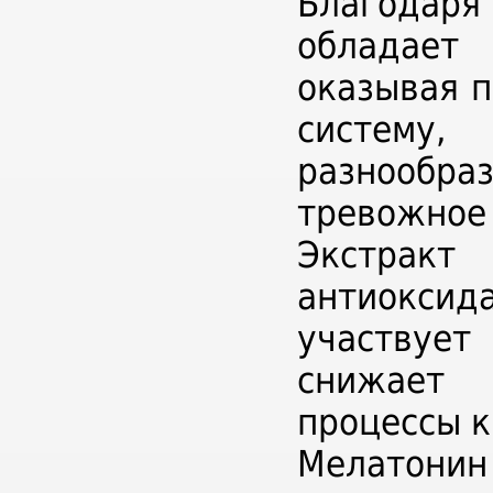
Благодаря
обладает
оказывая 
систему
разнообр
тревожное 
Экстракт 
антиокс
участвует
снижает 
процессы 
Мелатон