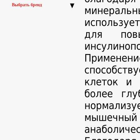
▼
Выбрать бренд
минеральн
используе
для пов
инсулинопо
Применен
способст
клеток и 
более глу
нормализу
мышечный 
анаболичес