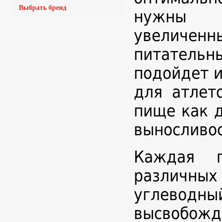
Выбрать бренд
нужны в
увеличе
питательн
подойдет и
для атлет
пище как 
выносливос
Каждая п
различных
углевод
высвобо