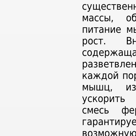
существе
массы, о
питание м
рост. Вн
содержа
разветвле
каждой по
мышц, из
ускорить 
смесь фе
гарантир
возможну