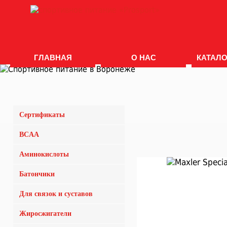
ГЛАВНАЯ
О НАС
КАТАЛО
Сертификаты
BCAA
Аминокислоты
Батончики
Для связок и суставов
Жиросжигатели