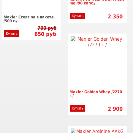
mg /90 капс./
2 350
Купить
Maxler Creatine в пакете
/500 г./
700 руб
650
руб
Купить
Maxler Golden Whey /2270
г./
2 900
Купить