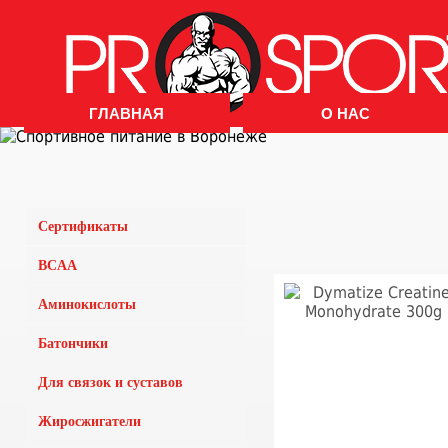
ГЛАВНАЯ
О НАС
Сертификаты
BCAA
Аминокислоты
Батончики
Для связок и суставов
Жиросжигатели