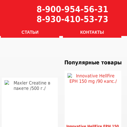
8-900-954-56-31
8-930-410-53-73
СТАТЬИ
КОНТАКТЫ
Популярные товары
Innovative HellFire EPH 150