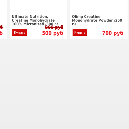
Ultimate Nutrition,
Olimp Creatine
Creatine Monohydrate
Monohydrate Powder /250
100% Micronized /300 r./
г./
уб
800 руб
б
500
руб
700
руб
Купить
Купить