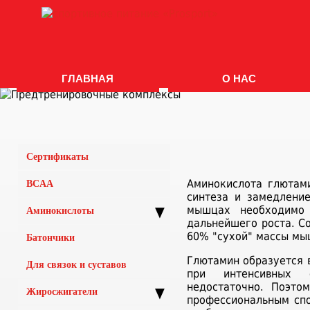
ГЛАВНАЯ
О НАС
Сертификаты
Аминокислота глютам
BCAA
синтеза и замедление
мышцах необходимо
▼
Аминокислоты
дальнейшего роста. С
60% "сухой" массы мы
Батончики
Глютамин образуется 
Для связок и суставов
при интенсивных ф
недостаточно. Поэто
▼
Жиросжигатели
профессиональным спо