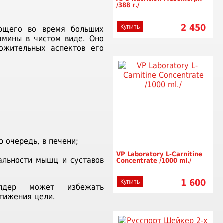
/388 г./
2 450
Купить
ающего во время больших
амины в чистом виде. Оно
ожительных аспектов его
 очередь, в печени;
VP Laboratory L-Carnitine
альности мышц и суставов
Concentrate /1000 ml./
1 600
Купить
илдер может избежать
тижения цели.