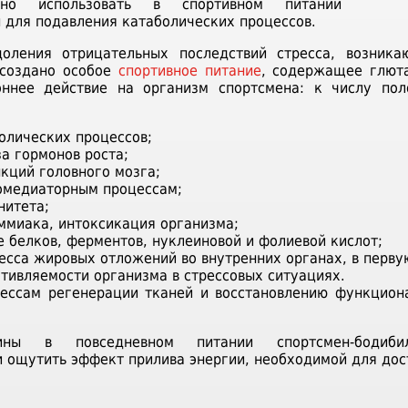
нно использовать в спортивном питании
 для подавления катаболических процессов.
оления отрицательных последствий стресса, возник
 создано особое
спортивное питание
, содержащее глют
оннее действие на организм спортсмена: к числу пол
:
олических процессов;
за гормонов роста;
кций головного мозга;
омедиаторным процессам;
нитета;
ммиака, интоксикация организма;
зе белков, ферментов, нуклеиновой и фолиевой кислот;
есса жировых отложений во внутренних органах, в первую
тивляемости организма в стрессовых ситуациях.
цессам регенерации тканей и восстановлению функцион
мины в повседневном питании спортсмен-бодиб
и ощутить эффект прилива энергии, необходимой для дос