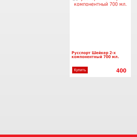
Русспорт Шейкер 2-х
компонентный 700 мл.
400
Купить