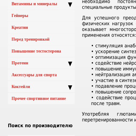
необходимо постоя
▼
Витамины и минералы
специальные продукты
Гейнеры
Для успешного преод
физических нагрузок
Креатин
оказывает многостор
применения относятся
Перед тренировкой
• стимуляция анаб
• ускорение синте
Повышение тестостерона
• оптимизация фун
▼
• содействие нейр
Протеин
• повышение имму
• нейтрализация а
Аксессуары для спорта
• участие в синте
• подавление проц
▼
Коктейли
• повышение сопро
• содействие про
Прочее спортивное питание
после травм.
Употребляя глюта
перетренированности 
Поиск по производителю