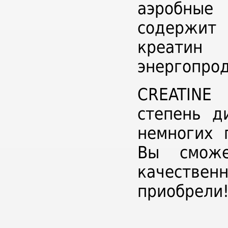
аэробные
содержит
креатин
энергопро
CREATINE
степень д
немногих 
Вы сможе
качествен
приобрели