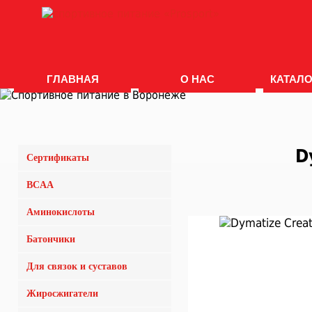
ГЛАВНАЯ
О НАС
КАТАЛО
D
Сертификаты
BCAA
Аминокислоты
Батончики
Для связок и суставов
Жиросжигатели